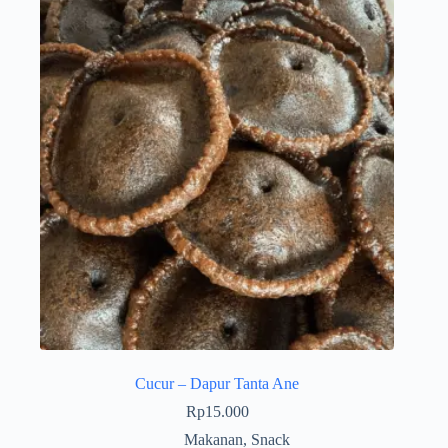
Cucur – Dapur Tanta Ane
Rp
15.000
Makanan
,
Snack