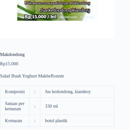
Makdondong
Rp
15.000
Salad Buah Yoghurt MakheRonnie
Komposisi
:
Jus kedondong, kiamboy
Satuan per
:
330 ml
kemasan
Kemasan
:
botol plastik