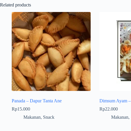
Related products
Panada – Dapur Tanta Ane
Dimsum Ayam – L
Rp
15.000
Rp
22.000
Makanan
,
Snack
Makanan
,