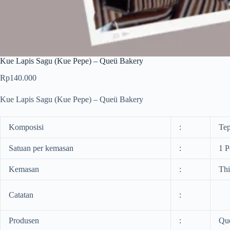
Kue Lapis Sagu (Kue Pepe) – Queü Bakery
Rp
140.000
Kue Lapis Sagu (Kue Pepe) – Queü Bakery
Komposisi
:
Tep
Satuan per kemasan
:
1 P
Kemasan
:
Thi
Catatan
:
Produsen
:
Qu