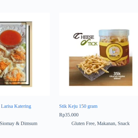
arisa Katering
Stik Keju 150 gram
Rp
35.000
Siomay & Dimsum
Gluten Free
,
Makanan
,
Snack