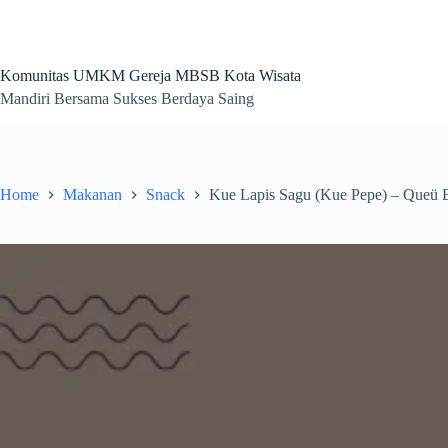
Skip
to
content
Komunitas UMKM Gereja MBSB Kota Wisata
Mandiri Bersama Sukses Berdaya Saing
Home
Makanan
Snack
Kue Lapis Sagu (Kue Pepe) – Queü 