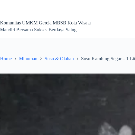
Skip
to
content
Komunitas UMKM Gereja MBSB Kota Wisata
Mandiri Bersama Sukses Berdaya Saing
Home
Minuman
Susu & Olahan
Susu Kambing Segar – 1 Lit