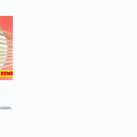
h
kanan
,