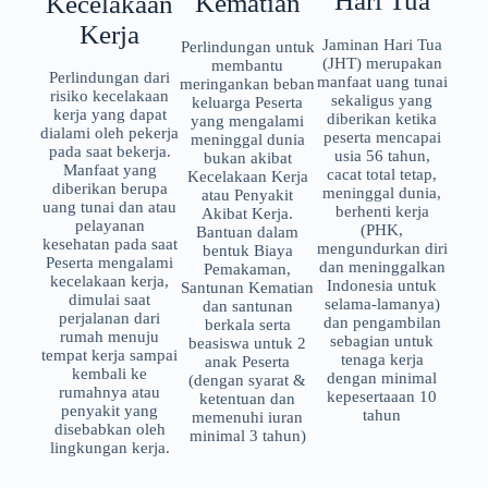
Hari Tua
Kematian
Kecelakaan
Kerja
Jaminan Hari Tua
Perlindungan untuk
(JHT) merupakan
membantu
Perlindungan dari
manfaat uang tunai
meringankan beban
risiko kecelakaan
sekaligus yang
keluarga Peserta
kerja yang dapat
diberikan ketika
yang mengalami
dialami oleh pekerja
peserta mencapai
meninggal dunia
pada saat bekerja.
usia 56 tahun,
bukan akibat
Manfaat yang
cacat total tetap,
Kecelakaan Kerja
diberikan berupa
meninggal dunia,
atau Penyakit
uang tunai dan atau
berhenti kerja
Akibat Kerja.
pelayanan
(PHK,
Bantuan dalam
kesehatan pada saat
mengundurkan diri
bentuk Biaya
Peserta mengalami
dan meninggalkan
Pemakaman,
kecelakaan kerja,
Indonesia untuk
Santunan Kematian
dimulai saat
selama-lamanya)
dan santunan
perjalanan dari
dan pengambilan
berkala serta
rumah menuju
sebagian untuk
beasiswa untuk 2
tempat kerja sampai
tenaga kerja
anak Peserta
kembali ke
dengan minimal
(dengan syarat &
rumahnya atau
kepesertaaan 10
ketentuan dan
penyakit yang
tahun
memenuhi iuran
disebabkan oleh
minimal 3 tahun)
lingkungan kerja.